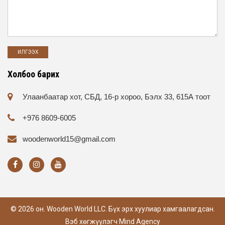
Холбоо барих
Улаанбаатар хот, СБД, 16-р хороо, Бэлх 33, 615А тоот
+976 8609-6005
woodenworld15@gmail.com
© 2026 он. Wooden World LLC. Бүх эрх хуулиар хамгаалагдсан.
Вэб хөгжүүлэгч
Mind Agency