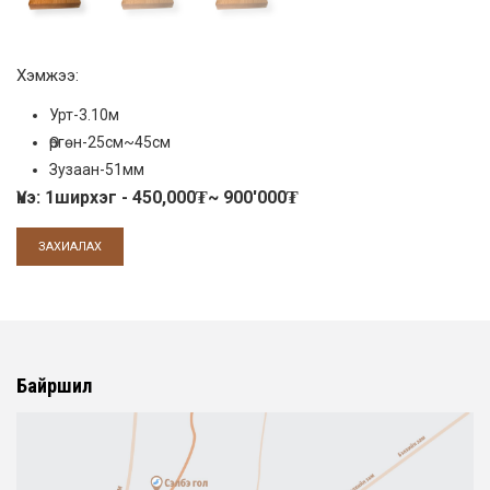
Хэмжээ:
Урт-3.10м
Өргөн-25см~45см
Зузаан-51мм
Үнэ: 1ширхэг - 450,000₮~ 900'000₮
ЗАХИАЛАХ
Байршил