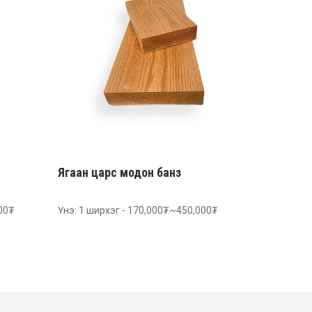
Ягаан царс модон банз
000₮
Үнэ: 1 ширхэг - 170,000₮~450,000₮