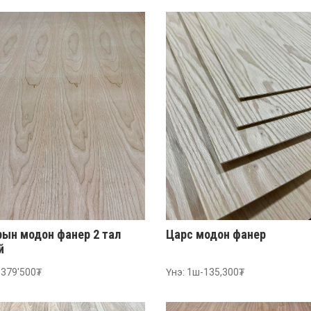
ын модон фанер 2 тал
Царс модон фанер
эй
-379'500₮
Үнэ: 1ш-135,300₮