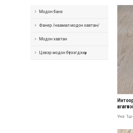
Модон банз
Фанер /наамал модон хавтан/
Модон хавтан
Цэвэр модон бүтээгдэхүүн
Интоор
өнгөлгөөт
Үнэ: 1ш