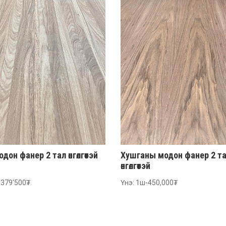
дон фанер 2 тал өнгөлгөөтэй
Хушганы модон фанер 2 т
өнгөлгөөтэй
-379'500₮
Үнэ: 1ш-450,000₮