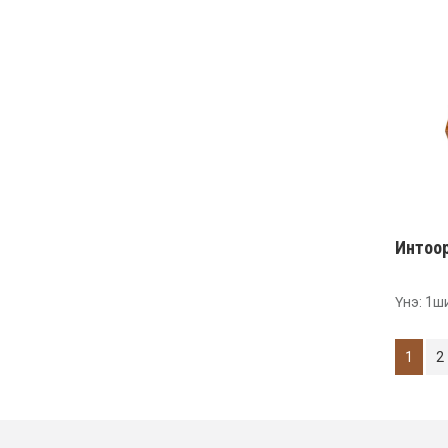
Интоо
Үнэ: 1ш
1
2