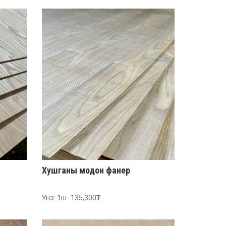
Хушганы модон фанер
Үнэ: 1ш- 135,300₮