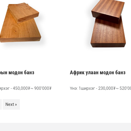
рын модон банз
Африк улаан модон банз
ирхэг - 450,000₮~ 900'000₮
Үнэ: 1ширхэг - 230,000₮~ 520'
Next »