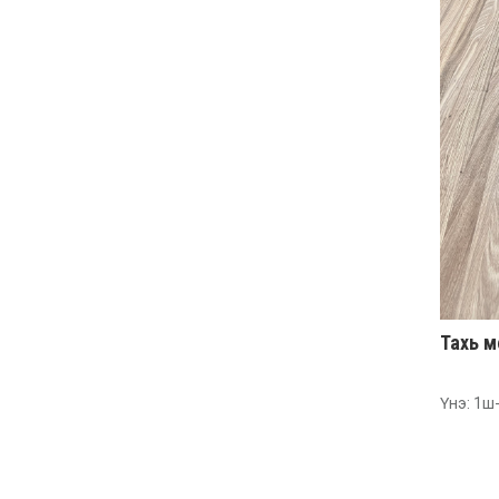
Тахь мо
Үнэ: 1ш