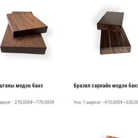
шганы модон банз
Бразил сарнайн модон бан
ширхэг - 270,000₮~770,000₮
Үнэ: 1 ширхэг - 410,000₮~530,