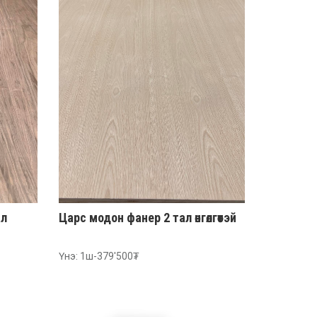
ал
Царс модон фанер 2 тал өнгөлгөөтэй
Үнэ: 1ш-379'500₮