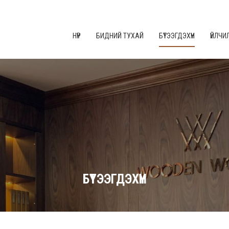
НҮҮР
БИДНИЙ ТУХАЙ
БҮТЭЭГДЭХҮҮН
ҮЙЛЧИ
БҮТЭЭГДЭХҮҮН