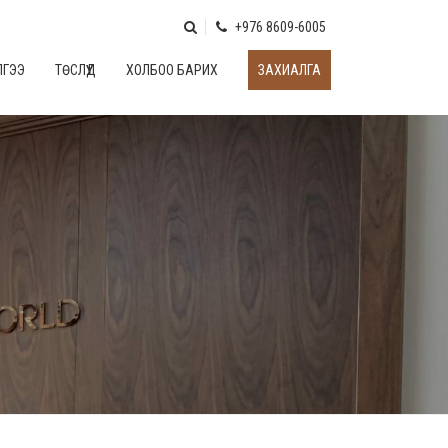
+976 8609-6005
ЛГЭЭ
ТӨСЛҮҮД
ХОЛБОО БАРИХ
ЗАХИАЛГА