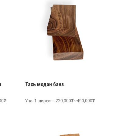
з
Тахь модон банз
000₮
Үнэ: 1 ширхэг - 220,000₮~490,000₮